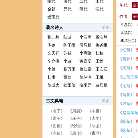
隋代
唐代
五代
宋代
年代:
全
金朝
元代
明代
清代
作者:
全
近现代
江总
(1)
著名诗人
更多..
元稹
(1)
张九龄
陆游
李清照
孟浩然
李清照
(1)
岑参
陈子昂
司马相
梅尧臣
《
》
忆菊
文天祥
苏轼
李商隐
杜牧
知。念念心
《
》
菊梦
辛弃疾
李白
黄庭坚
王勃
盟。睡去依
《
》
问菊
李贺
杨万里
贺知章
王安石
迟？圃露庭
《
过菊江
杜甫
贾岛
范仲淹
王维
范成大
欧阳修
柳宗元
白居易
节香。
《
》
送菊
苦。篱角黄
《
》
菊花
古文典籍
更多..
畚玉虽微甚
风。
《
》
残菊
《
老子
》 《
周易
》 《
中庸
》
年年应吹帽
披。半床落
《
赵昌寒
《
孟子
》 《
庄子
》 《
大学
》
乱畴匹。归
起花。
《
》
咏菊
《
史记
》 《
论语
》 《
冰鉴
》
清。
《
》
咏菊
《
左传
》 《
易传
》 《
素书
》