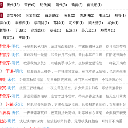
部
唐代
(13)
宋代
(9)
明代
(6)
清代
(3)
魏晋
(2)
南北朝
(1)
部
曹雪芹
(4)
吴文英
(2)
白居易
(2)
黄巢
(2)
陶渊明
(2)
韦庄
(1)
郑谷
(1)
李白
(1)
辛弃疾
(1)
李商隐
(1)
苏轼
(1)
司空图
(1)
顾太清
(1)
岑参
(1)
赵嘏
(1)
于谦
(1)
张煌言
(1)
胡铨
(1)
丘浚
(1)
晏几道
(1)
郑思肖
(1)
唐寅
(1)
王建
(1)
曹雪芹
-
明代
怅望西风抱闷思，蓼红苇白断肠时。空篱旧圃秋无迹，瘦月清霜梦有
随归雁远，寥寥坐听晚砧痴。谁怜我为黄花病，慰语重阳会有期。
曹雪芹
-
明代
篱畔秋酣一觉清，和云伴月不分明。登仙非慕庄生蝶，忆旧还寻陶令
依随雁断，惊回故故恼蛩鸣。醒时幽怨同谁诉，衰草寒烟无限情。
曹雪芹
-
清代
欲讯秋情众莫知，喃喃负手叩东篱。孤标傲世偕谁隐，一样花开为底
霜何寂寞，鸿归蛩病可相思？休言举世无谈者，解语何妨话片时。
》
于谦
-
明代
亭
杖履逍遥五柳旁，一辞独擅晋文章。黄花本是无情物，也共先生晚
胡铨
-
宋代
卧病高秋留海浦，明日重阳更风雨。杜门不出长苍苔，令我天涯心独
花亲手栽，近节如何独未开。含芳閟采亮有以，使君昨暮徵诗来。凌晨试遣霜根送，
唐寅
-
明代
故园三径吐幽丛，一夜玄霜坠碧空。多少天涯未归客，尽借篱落看秋
珍重。极知无意竞秋光，往作横窗岁寒供。忆我初客天子都，西垣植此常千株，结花
曹雪芹
-
清代
露凝霜重渐倾欹，宴赏才过小雪时。蒂有余香金淡泊，枝无全叶翠离
，始信南邦事尽殊。愿得封培自今日，何间朱崖万家室。秋香端不负乾坤，但愿箫管
月蛩声病，万里寒云雁阵迟。明岁秋风知再会，暂时分手莫相思。
》
苏轼
-
宋代
菊
轻肌弱骨散幽葩，更将金蕊泛流霞。欲知却老延龄药，百草摧时始
去来兮虽得归，念归政自莫轻违。他日采英林下酌，谁向清霜望翠微。
白居易
-
唐代
一夜新霜著瓦轻，芭蕉新折败荷倾。耐寒唯有东篱菊，金粟初开晓更
丘浚
-
明代
浅红淡白间深黄，簇簇新妆阵阵香。无限枝头好颜色，可怜开不为重