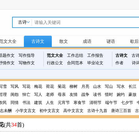
范文大全
古诗文
散文
成语
谜语
歇后
话题作文
写作指导
范文大全
工作总结
工作报告
古诗文
古
抒情作文
写物作文
行政公文
合同范本
毕业论文
作者
诗
写雪
写风
写花
梅花
荷花
菊花
柳树
月亮
山水
写山
写水
长江
哲理
闺怨
悼亡
写人
老师
母亲
友情
战争
读书
惜时
婉约
豪放
农民
同情
书法
建筑
人生
元宵节
寒食节
清明节
端午节
七夕节
志未酬
小学文言文
初中文言文
高中文言文
古诗十九首
唐诗三百首
古
花
(共
34
首)