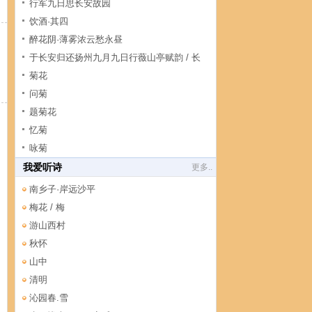
行军九日思长安故园
饮酒·其四
醉花阴·薄雾浓云愁永昼
于长安归还扬州九月九日行薇山亭赋韵 / 长
安九日诗
菊花
问菊
题菊花
忆菊
咏菊
我爱听诗
更多..
南乡子·岸远沙平
梅花 / 梅
游山西村
秋怀
山中
清明
沁园春.雪