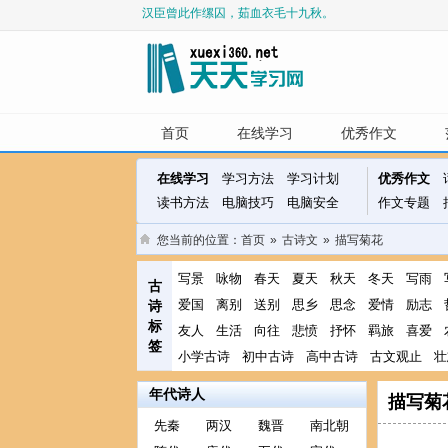
汉臣曾此作缧囚，茹血衣毛十九秋。
虎踞龙蟠何处是，只有兴亡满目。
遗庙丹青落，空山草木长。
广陵城里昔繁华，炀帝行宫接紫霞。
翠华想像空山里，玉殿虚无野寺中。
首页
在线学习
优秀作文
在线学习
学习方法
学习计划
优秀作文
读书方法
电脑技巧
电脑安全
作文专题
您当前的位置：
首页
»
古诗文
»
描写菊花
写景
咏物
春天
夏天
秋天
冬天
写雨
古
爱国
离别
送别
思乡
思念
爱情
励志
诗
标
友人
生活
向往
悲愤
抒怀
羁旅
喜爱
签
小学古诗
初中古诗
高中古诗
古文观止
壮
年代诗人
描写菊
先秦
两汉
魏晋
南北朝