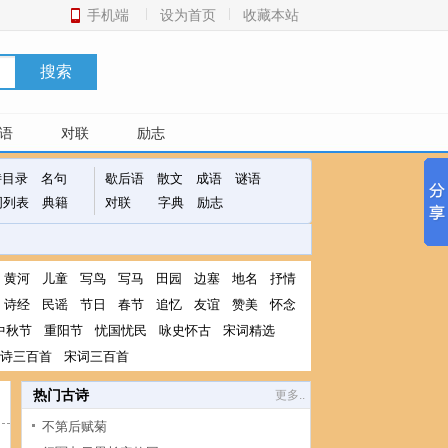
手机端
设为首页
收藏本站
搜索
语
对联
励志
诗目录
名句
歇后语
散文
成语
谜语
词列表
典籍
对联
字典
励志
黄河
儿童
写鸟
写马
田园
边塞
地名
抒情
诗经
民谣
节日
春节
追忆
友谊
赞美
怀念
中秋节
重阳节
忧国忧民
咏史怀古
宋词精选
诗三百首
宋词三百首
热门古诗
更多..
不第后赋菊