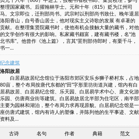
贞元十六年（800）中进士，授秘书省校书郎、集贤校理，参与
整理国家藏书。后擢翰林学士。元和十年（815）贬为江州司
马。文宗即位，迁刑部尚书。武宗时以刑部尚书致仕。晚年退居
洛阳香山，自号香山居士，他对现实主义诗歌的发展 有卓著的
贡献。在整理集贤院藏书时，使他有机会接触大量的藏书，对他
的文学创作有很大的影响。私家藏书颇富，建有藏书楼，名“池
北书库”。他曾作《池上篇》，言其“罢刑部侍郎时，有栗千斗，
书一...
纪念建筑
洛阳故居
白居易故居纪念馆位于洛阳市郊区安乐乡狮子桥村东，占地
80亩，整个布局按唐代东都的“田”字形里坊街道兴建，馆内有白
居易故居、白居易纪念馆、乐天园、白居易学术中心、唐文化游
乐园、仿唐商业街等建筑。白居易故居北半部为住宅区，南半部
主要为园林和湖泊，整个布局力求再现原貌。白居易纪念馆是一
座仿唐式建筑，馆内有诗人的塑像，并陈列他的生平事迹、文献
资料及...
古诗
名句
作者
典籍
范文