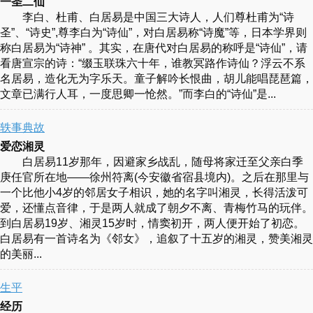
一圣二仙
李白、杜甫、白居易是中国三大诗人，人们尊杜甫为“诗
圣”、“诗史”,尊李白为“诗仙”，对白居易称“诗魔”等，日本学界则
称白居易为“诗神” 。其实，在唐代对白居易的称呼是“诗仙”，请
看唐宣宗的诗：“缀玉联珠六十年，谁教冥路作诗仙？浮云不系
名居易，造化无为字乐天。童子解吟长恨曲，胡儿能唱琵琶篇，
文章已满行人耳，一度思卿一怆然。”而李白的“诗仙”是...
轶事典故
爱恋湘灵
白居易11岁那年，因避家乡战乱，随母将家迁至父亲白季
庚任官所在地——徐州符离(今安徽省宿县境内)。之后在那里与
一个比他小4岁的邻居女子相识，她的名字叫湘灵，长得活泼可
爱，还懂点音律，于是两人就成了朝夕不离、青梅竹马的玩伴。
到白居易19岁、湘灵15岁时，情窦初开，两人便开始了初恋。
白居易有一首诗名为《邻女》，追叙了十五岁的湘灵，赞美湘灵
的美丽...
生平
经历