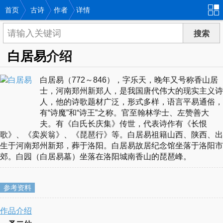
首页
古诗
作者
详情
白居易
介绍
白居易（772～846），字乐天，晚年又号称香山居
士，河南郑州新郑人，是我国唐代伟大的现实主义诗
人，他的诗歌题材广泛，形式多样，语言平易通俗，
有“诗魔”和“诗王”之称。官至翰林学士、左赞善大
夫。有《白氏长庆集》传世，代表诗作有《长恨
歌》、《卖炭翁》、《琵琶行》等。白居易祖籍山西、陕西、出
生于河南郑州新郑，葬于洛阳。白居易故居纪念馆坐落于洛阳市
郊。白园（白居易墓）坐落在洛阳城南香山的琵琶峰。
参考资料
作品介绍