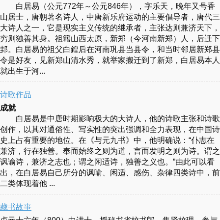
白居易（公元772年～公元846年），字乐天，晚年又号香
山居士，唐朝著名诗人，中唐新乐府运动的主要倡导者，唐代三
大诗人之一，它是现实主义传统的继承者，主张达则兼济天下，
穷则独善其身。祖籍山西太原，新郑（今河南新郑）人，后迁下
邽。白居易的祖父白鍠后在河南巩县当县令，和当时邻居新郑县
令是好友，见新郑山清水秀，就举家搬迁到了新郑，白居易本人
就出生于河...
诗歌作品
成就
白居易是中唐时期影响极大的大诗人，他的诗歌主张和诗歌
创作，以其对通俗性、写实性的突出强调和全力表现，在中国诗
史上占有重要的地位。在《与元九书》中，他明确说：“仆志在
兼济，行在独善。奉而始终之则为道，言而发明之则为诗。谓之
讽谕诗，兼济之志也；谓之闲适诗，独善之义也。”由此可以看
出，在白居易自己所分的讽喻、闲适、感伤、杂律四类诗中，前
二类体现着他 ...
藏书故事