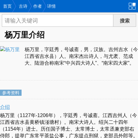
首页
古诗
作者
详情
杨万里
介绍
杨万里，字廷秀，号诚斋，男，汉族。吉州吉水（今
江西省吉水县）人。南宋杰出诗人，与尤袤、范成
大、陆游合称南宋“中兴四大诗人”、“南宋四大家”。
参考资料
介绍
杨万里（1127年-1206年），字廷秀，号诚斋。江西吉州人（今
江西省吉水县黄桥镇湴塘村）。南宋大诗人。绍兴二十四年
（1154年）进士。历任国子博士、太常博士，太常丞兼吏部右
侍郎，提举广东常平茶盐公事，广东提点刑狱，吏部员外郎等。