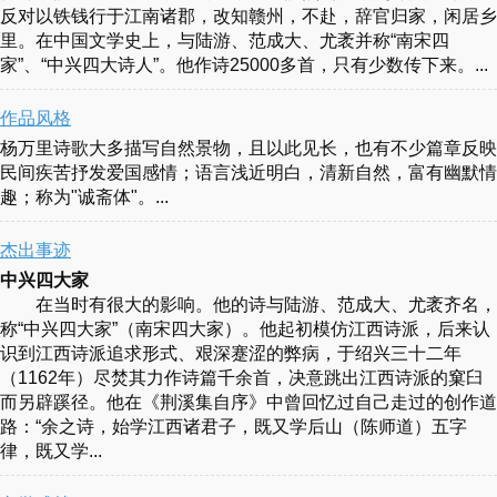
反对以铁钱行于江南诸郡，改知赣州，不赴，辞官归家，闲居乡
里。在中国文学史上，与陆游、范成大、尤袤并称“南宋四
家”、“中兴四大诗人”。他作诗25000多首，只有少数传下来。...
作品风格
杨万里诗歌大多描写自然景物，且以此见长，也有不少篇章反映
民间疾苦抒发爱国感情；语言浅近明白，清新自然，富有幽默情
趣；称为"诚斋体"。...
杰出事迹
中兴四大家
在当时有很大的影响。他的诗与陆游、范成大、尤袤齐名，
称“中兴四大家”（南宋四大家）。他起初模仿江西诗派，后来认
识到江西诗派追求形式、艰深蹇涩的弊病，于绍兴三十二年
（1162年）尽焚其力作诗篇千余首，决意跳出江西诗派的窠臼
而另辟蹊径。他在《荆溪集自序》中曾回忆过自己走过的创作道
路：“余之诗，始学江西诸君子，既又学后山（陈师道）五字
律，既又学...