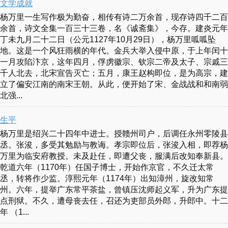
文学成就
杨万里一生写作极为勤奋，相传有诗二万余首，现存诗四千二百
余首，诗文全集一百三十三卷，名《诚斋集》，今存。建炎元年
丁未九月二十二日（公元1127年10月29日），杨万里呱呱坠
地。这是一个风狂雨横的年代。金兵大举入侵中原，于上年闰十
一月攻陷汴京，这年四月，俘虏徽宗、钦宗二帝及太子、宗戚三
千人北去，北宋宣告灭亡；五月，康王赵构即位，是为高宗，建
立了偏安江南的南宋王朝。从此，便开始了宋、金战战和和南弱
北强...
生平
杨万里是绍兴二十四年中进士。授赣州司户，后调任永州零陵县
丞。张浚，多受其勉励与教诲。孝宗即位后，张浚入相，即荐杨
万里为临安府教授。未及赴任，即遭父丧，服满后改知奉新县。
乾道六年（1170年）任国子博士，开始作京官，不久迁太常
丞，转将作少监。淳熙元年（1174年）出知漳州，旋改知常
州。六年，提举广东常平茶盐，曾镇压沈师起义军，升为广东提
点刑狱。不久，遭母丧去任，召还为吏部员外郎，升郎中。十二
年 （1...