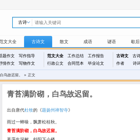
范文大全
古诗文
散文
成语
谜语
歇后
话题作文
写作指导
范文大全
工作总结
工作报告
古诗文
古
抒情作文
写物作文
行政公文
合同范本
毕业论文
作者
诗
白鸟故迟留。
»
正文
青苔满阶砌，白鸟故迟留。
出自唐代
杜牧
的《
题扬州禅智寺
》
雨过一蝉噪，飘萧松桂秋。
青苔满阶砌，白鸟故迟留。
暮霭生深树，斜阳下小楼。