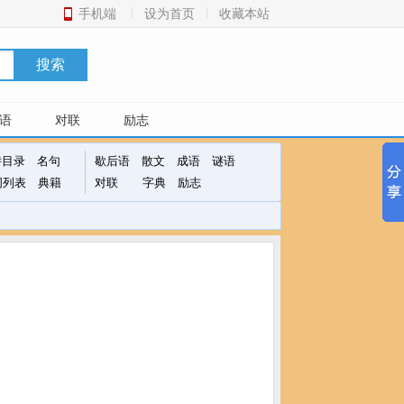
手机端
设为首页
收藏本站
搜索
语
对联
励志
诗目录
名句
歇后语
散文
成语
谜语
词列表
典籍
对联
字典
励志