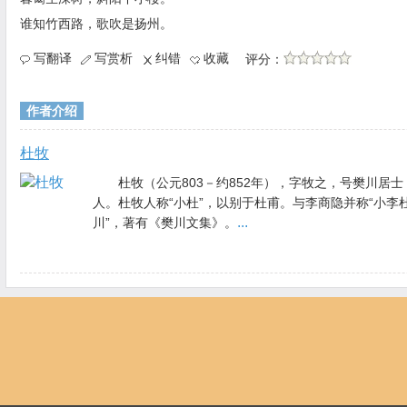
谁知竹西路，歌吹是扬州。
写翻译
写赏析
纠错
收藏
评分：
作者介绍
杜牧
杜牧（公元803－约852年），字牧之，号樊川居
人。杜牧人称“小杜”，以别于杜甫。与李商隐并称“小李
...
川”，著有《樊川文集》。