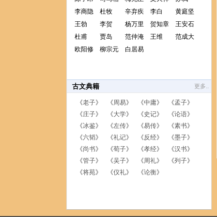
李商隐
杜牧
辛弃疾
李白
黄庭坚
王勃
李贺
杨万里
贺知章
王安石
杜甫
贾岛
范仲淹
王维
范成大
欧阳修
柳宗元
白居易
古文典籍
更多..
《
老子
》 《
周易
》 《
中庸
》 《
孟子
》
《
庄子
》 《
大学
》 《
史记
》 《
论语
》
《
冰鉴
》 《
左传
》 《
易传
》 《
素书
》
《
六韬
》 《
礼记
》 《
反经
》 《
墨子
》
《
尚书
》 《
荀子
》 《
孝经
》 《
汉书
》
《
管子
》 《
吴子
》 《
周礼
》 《
列子
》
《
将苑
》 《
仪礼
》 《
论衡
》