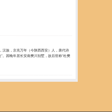
士，汉族，京兆万年（今陕西西安）人，唐代诗
杜”。因晚年居长安南樊川别墅，故后世称“杜樊