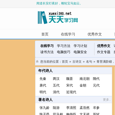
闻道长安灯夜好，雕轮宝马如云。
相逢处，自有暗尘随马。
野战格斗死，败马号鸣向天悲。
遥想独游佳味少，无方骓马但鸣嘶。
铁马红旗寒日暮，使君犹寄边城。
悠悠卷旆旌，饮马出长城。
首页
在线学习
优秀作文
在线学习
学习方法
学习计划
优秀作文
读书方法
电脑技巧
电脑安全
作文专题
您当前的位置：
首页
»
古诗文
»
名句
»
青苔满阶砌，
年代诗人
先秦
两汉
魏晋
南北朝
隋代
唐代
五代
宋代
金朝
元代
明代
清代
近现代
著名诗人
更多..
张九龄
陆游
李清照
孟浩然
岑参
陈子昂
司马相
梅尧臣
文天祥
苏轼