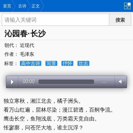
首页
古诗
正文
沁园春·长沙
朝代：
近现代
作者：
毛泽东
标签：
高中古诗
写景
抒怀
壮志
00:00
…
独立寒秋，湘江北去，橘子洲头。
看万山红遍，层林尽染；漫江碧透，百舸争流。
鹰击长空，鱼翔浅底，万类霜天竞自由。
怅寥廓，问苍茫大地，谁主沉浮？