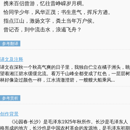
携来百侣曾游，忆往昔峥嵘岁月稠。
恰同学少年，风华正茂；书生意气，挥斥方遒。
指点江山，激扬文字，粪土当年万户侯。
曾记否，到中流击水，浪遏飞舟？
参考翻译
译文及注释
译文在深秋一个秋高气爽的日子里，我独自伫立在橘子洲头，眺
望着湘江碧水缓缓北流。看万千山峰全都变成了红色，一层层树
林好像染过颜色一样，江水清澈澄碧，一艘艘大船乘风...
参考赏析
创作背景
《沁园春·长沙》是毛泽东1925年秋所作。长沙是毛泽东人
格形成的地方，长沙也是中国农村革命的发源地，是毛泽东初期