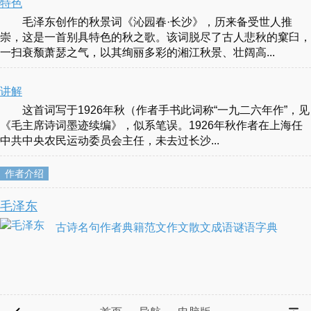
特色
毛泽东创作的秋景词《沁园春·长沙》，历来备受世人推
崇，这是一首别具特色的秋之歌。该词脱尽了古人悲秋的窠臼，
一扫衰颓萧瑟之气，以其绚丽多彩的湘江秋景、壮阔高...
讲解
这首词写于1926年秋（作者手书此词称“一九二六年作”，见
《毛主席诗词墨迹续编》，似系笔误。1926年秋作者在上海任
中共中央农民运动委员会主任，未去过长沙...
作者介绍
毛泽东
古诗
名句
作者
典籍
范文
作文
散文
成语
谜语
字典