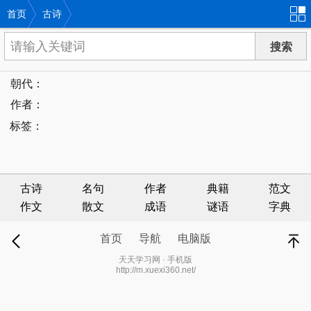
首页
古诗
朝代：
作者：
标签：
古诗
名句
作者
典籍
范文
作文
散文
成语
谜语
字典
首页
导航
电脑版
退
顶部
天天学习网 · 手机版
http://m.xuexi360.net/