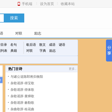
手机端
设为首页
收藏本站
搜索
语
对联
励志
诗目录
名句
歇后语
散文
成语
谜语
词列表
典籍
对联
字典
励志
热门古诗
更多..
与诸公送陈郎将归衡阳
杂歌谣辞·得宝歌
杂歌谣辞·得体歌
杂歌谣辞·黄獐歌
杂歌谣辞·敕勒歌
杂曲歌辞·桂花曲