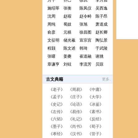
方干
齐己
徐玑
李方膺
施绍莘
张衡
陈凤仪
吴西逸
沈周
赵嘏
赵令畤
陈子昂
周纯
蜀妓
张旭
萧道成
俞彦
元稹
徐昌图
赵长卿
文征明
储光羲
宣宗宫
陶弘景
程颢
陈文述
韩琦
于武陵
张曙
姜夔
崔道融
谢朓
章谦亨
刘铉
李流芳
贝琼
古文典籍
更多..
《
老子
》 《
周易
》 《
中庸
》
《
孟子
》 《
庄子
》 《
大学
》
《
史记
》 《
论语
》 《
冰鉴
》
《
左传
》 《
易传
》 《
素书
》
《
六韬
》 《
礼记
》 《
反经
》
《
墨子
》 《
尚书
》 《
荀子
》
《
孝经
》 《
汉书
》 《
管子
》