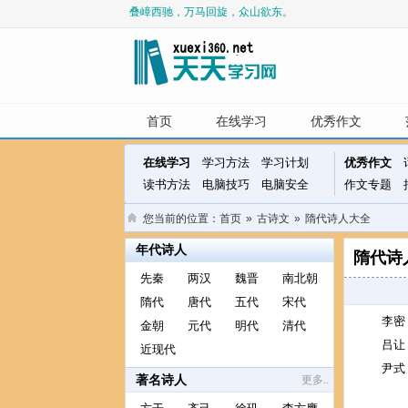
叠嶂西驰，万马回旋，众山欲东。
金络青骢白玉鞍，长鞭紫陌野游盘。
落日胡尘未断，西风塞马空肥。
客子过壕追野马，将军韬箭射天狼。
人去秋千闲挂月，马停杨柳倦嘶风。
单于北望拂云堆，杀马登坛祭几回。
首页
在线学习
优秀作文
屈盘戏白马，大笑上青山。
铁衣霜露重，战马岁年深。
在线学习
学习方法
学习计划
优秀作文
读书方法
电脑技巧
电脑安全
作文专题
您当前的位置：
首页
»
古诗文
»
隋代诗人大全
年代诗人
隋代诗
先秦
两汉
魏晋
南北朝
隋代
唐代
五代
宋代
李密
金朝
元代
明代
清代
吕让
近现代
尹式
著名诗人
更多..