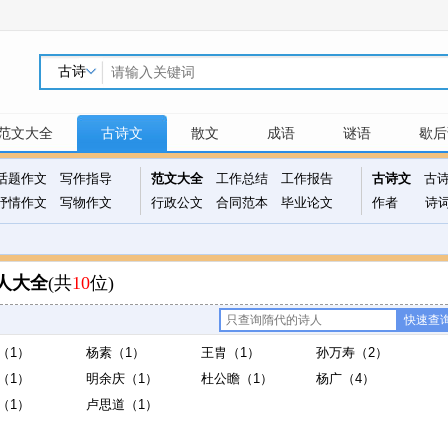
范文大全
古诗文
散文
成语
谜语
歇后
话题作文
写作指导
范文大全
工作总结
工作报告
古诗文
古
抒情作文
写物作文
行政公文
合同范本
毕业论文
作者
诗
人大全
(共
10
位)
（1）
杨素（1）
王胄（1）
孙万寿（2）
（1）
明余庆（1）
杜公瞻（1）
杨广（4）
（1）
卢思道（1）