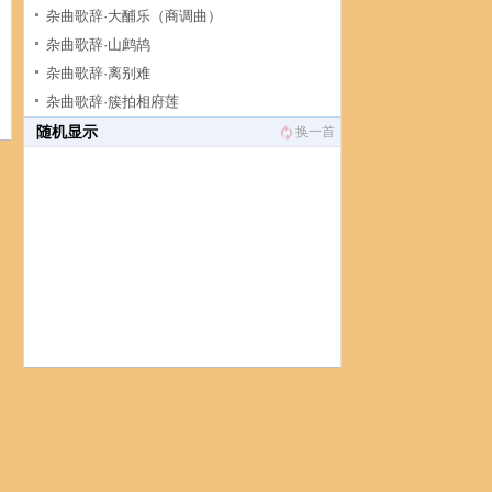
杂曲歌辞·大酺乐（商调曲）
杂曲歌辞·山鹧鸪
杂曲歌辞·离别难
杂曲歌辞·簇拍相府莲
随机显示
换一首